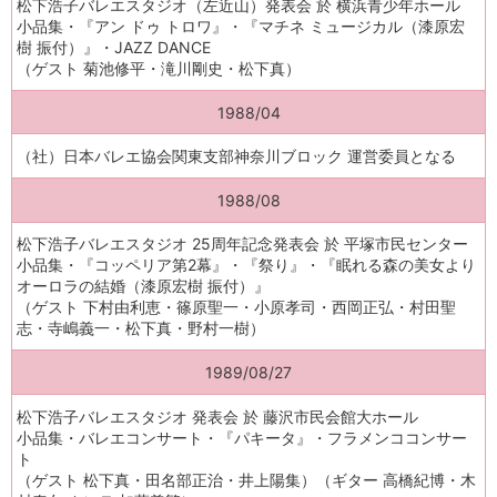
松下浩子バレエスタジオ（左近山）発表会 於 横浜青少年ホール
小品集・『アン ドゥ トロワ』・『マチネ ミュージカル（漆原宏
樹 振付）』・JAZZ DANCE
（ゲスト 菊池修平・滝川剛史・松下真）
1988/04
（社）日本バレエ協会関東支部神奈川ブロック 運営委員となる
1988/08
松下浩子バレエスタジオ 25周年記念発表会 於 平塚市民センター
小品集・『コッペリア第2幕』・『祭り』・『眠れる森の美女より
オーロラの結婚（漆原宏樹 振付）』
（ゲスト 下村由利恵・篠原聖一・小原孝司・西岡正弘・村田聖
志・寺嶋義一・松下真・野村一樹）
1989/08/27
松下浩子バレエスタジオ 発表会 於 藤沢市民会館大ホール
小品集・バレエコンサート・『パキータ』・フラメンココンサー
ト
（ゲスト 松下真・田名部正治・井上陽集）（ギター 高橋紀博・木