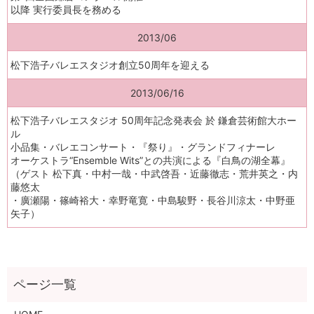
以降 実行委員長を務める
2013/06
松下浩子バレエスタジオ創立50周年を迎える
2013/06/16
松下浩子バレエスタジオ 50周年記念発表会 於 鎌倉芸術館大ホー
ル
小品集・バレエコンサート・『祭り』・グランドフィナーレ
オーケストラ“Ensemble Wits”との共演による『白鳥の湖全幕』
（ゲスト 松下真・中村一哉・中武啓吾・近藤徹志・荒井英之・内
藤悠太
・廣瀬陽・篠崎裕大・幸野竜寛・中島駿野・長谷川涼太・中野亜
矢子）