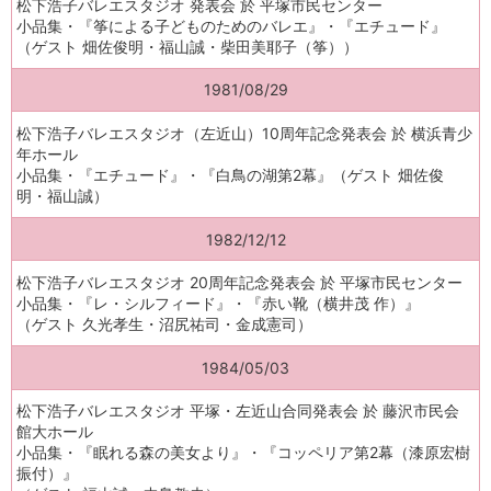
松下浩子バレエスタジオ 発表会 於 平塚市民センター
小品集・『筝による子どものためのバレエ』・『エチュード』
（ゲスト 畑佐俊明・福山誠・柴田美耶子（筝））
1981/08/29
松下浩子バレエスタジオ（左近山）10周年記念発表会 於 横浜青少
年ホール
小品集・『エチュード』・『白鳥の湖第2幕』（ゲスト 畑佐俊
明・福山誠）
1982/12/12
松下浩子バレエスタジオ 20周年記念発表会 於 平塚市民センター
小品集・『レ・シルフィード』・『赤い靴（横井茂 作）』
（ゲスト 久光孝生・沼尻祐司・金成憲司）
1984/05/03
松下浩子バレエスタジオ 平塚・左近山合同発表会 於 藤沢市民会
館大ホール
小品集・『眠れる森の美女より』・『コッペリア第2幕（漆原宏樹
振付）』