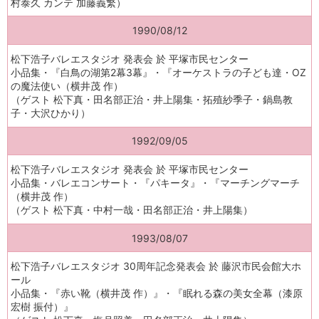
村泰久 カンテ 加藤義繁）
1990/08/12
松下浩子バレエスタジオ 発表会 於 平塚市民センター
小品集・『白鳥の湖第2幕3幕』・『オーケストラの子ども達・OZ
の魔法使い（横井茂 作）
（ゲスト 松下真・田名部正治・井上陽集・拓殖紗季子・鍋島教
子・大沢ひかり）
1992/09/05
松下浩子バレエスタジオ 発表会 於 平塚市民センター
小品集・バレエコンサート・『パキータ』・『マーチングマーチ
（横井茂 作）
（ゲスト 松下真・中村一哉・田名部正治・井上陽集）
1993/08/07
松下浩子バレエスタジオ 30周年記念発表会 於 藤沢市民会館大ホ
ール
小品集・『赤い靴（横井茂 作）』・『眠れる森の美女全幕（漆原
宏樹 振付）』