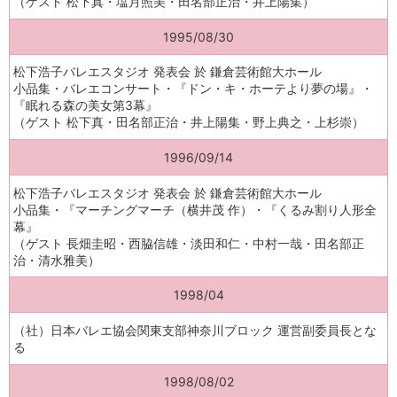
（ゲスト 松下真・塩月照美・田名部正治・井上陽集）
1995/08/30
松下浩子バレエスタジオ 発表会 於 鎌倉芸術館大ホール
小品集・バレエコンサート・『ドン・キ・ホーテより夢の場』・
『眠れる森の美女第3幕』
（ゲスト 松下真・田名部正治・井上陽集・野上典之・上杉崇）
1996/09/14
松下浩子バレエスタジオ 発表会 於 鎌倉芸術館大ホール
小品集・『マーチングマーチ（横井茂 作）・『くるみ割り人形全
幕』
（ゲスト 長畑圭昭・西脇信雄・淡田和仁・中村一哉・田名部正
治・清水雅美）
1998/04
（社）日本バレエ協会関東支部神奈川ブロック 運営副委員長とな
る
1998/08/02