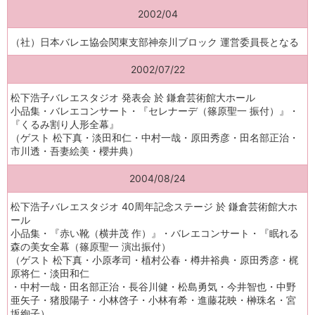
2002/04
（社）日本バレエ協会関東支部神奈川ブロック 運営委員長となる
2002/07/22
松下浩子バレエスタジオ 発表会 於 鎌倉芸術館大ホール
小品集・バレエコンサート・『セレナーデ（篠原聖一 振付）』・
『くるみ割り人形全幕』
（ゲスト 松下真・淡田和仁・中村一哉・原田秀彦・田名部正治・
市川透・吾妻絵美・櫻井典）
2004/08/24
松下浩子バレエスタジオ 40周年記念ステージ 於 鎌倉芸術館大ホ
ール
小品集・『赤い靴（横井茂 作）』・バレエコンサート・『眠れる
森の美女全幕（篠原聖一 演出振付）
（ゲスト 松下真・小原孝司・植村公春・樽井裕典・原田秀彦・梶
原将仁・淡田和仁
・中村一哉・田名部正治・長谷川健・松島勇気・今井智也・中野
亜矢子・猪股陽子・小林啓子・小林有希・進藤花映・榊珠名・宮
坂絢子）