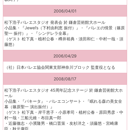
2006/04/01
松下浩子バレエスタジオ 発表会 於 鎌倉芸術館大ホール
小品集・『Jewel’s（下村由利恵 振付）』・『バレエの情景（篠原
聖一 振付）』・『シンデレラ全幕』
（ゲスト 松下真・植村公春・樽井裕典・淡田和仁・中村一哉・須
藤悠）
2006/04/29
（社）日本バレエ協会関東支部神奈川ブロック 監査役となる
2008/08/17
松下浩子バレエスタジオ 45周年記念ステージ 於 鎌倉芸術館大ホ
ール
小品集・『パキータ』・バレエコンサート・『眠れる森の美女全
幕（篠原聖一 演出振付）』
（ゲスト 松下真・岸千恵子・小原孝司・植村公春・原田秀彦・中
村一哉・三船元維・布目真一郎
・近藤徹志・小濱隆男・橋口晋策・友杉洋之・須藤悠・宮崎康
臣・秋元康臣