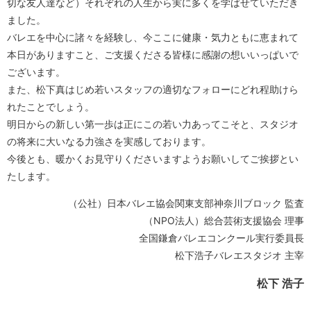
切な友人達など）それぞれの人生から実に多くを学ばせていただき
ました。
バレエを中心に諸々を経験し、今ここに健康・気力ともに恵まれて
本日がありますこと、ご支援くださる皆様に感謝の想いいっぱいで
ございます。
また、松下真はじめ若いスタッフの適切なフォローにどれ程助けら
れたことでしょう。
明日からの新しい第一歩は正にこの若い力あってこそと、スタジオ
の将来に大いなる力強さを実感しております。
今後とも、暖かくお見守りくださいますようお願いしてご挨拶とい
たします。
（公社）日本バレエ協会関東支部神奈川ブロック 監査
（NPO法人）総合芸術支援協会 理事
全国鎌倉バレエコンクール実行委員長
松下浩子バレエスタジオ 主宰
松下 浩子