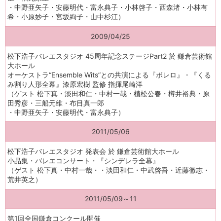
・中野亜矢子・安藤明代・富永典子・小林啓子・西森渚・小林有
希・小原妙子・宮坂絢子・山中杉江）
2009/04/25
松下浩子バレエスタジオ 45周年記念ステージPart2 於 鎌倉芸術館
大ホール
オーケストラ“Ensemble Wits”との共演による『ボレロ』・『くる
み割り人形全幕』漆原宏樹 監修 指揮尾崎洋
（ゲスト 松下真・淡田和仁・中村一哉・植松公春・樽井裕典・原
田秀彦・三船元維・布目真一郎
・中野亜矢子・安藤明代・富永典子）
2011/05/06
松下浩子バレエスタジオ 発表会 於 鎌倉芸術館大ホール
小品集・バレエコンサート・『シンデレラ全幕』
（ゲスト 松下真・中村一哉・・淡田和仁・中武啓吾・近藤徹志・
荒井英之）
2011/05/09～11
第1回全国鎌倉コンクール開催