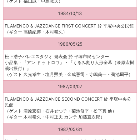
（ゲスト 福山誠・中島教夫）
1984/10/13
FLAMENCO & JAZZDANCE FIRST CONCERT 於 平塚中央公民館
（ギター 高橋紀博・木村泰久）
1986/05/25
松下浩子バレエスタジオ 発表会 於 平塚市民センター
小品集・『アン ドゥ トロワ』・『くるみ割り人形全幕（漆原宏樹
演出振付）』
（ゲスト 久光孝生・塩月照美・金成憲司・寺嶋義一・菊池周平）
1987/03/07
FLAMENCO & JAZZDANCE SECOND CONCERT 於 平塚中央公
民館
（ゲスト 漆原宏樹・石井せつ子・菊池修平・松下真 他）
（ギター 木村泰久・中村正夫 カンテ 加藤直次郎）
1987/05/31