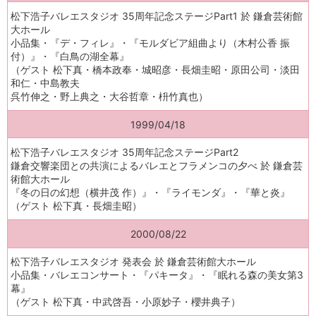
松下浩子バレエスタジオ 35周年記念ステージPart1 於 鎌倉芸術館
大ホール
小品集・『デ・フィレ』・『モルダビア組曲より（木村公香 振
付）』・『白鳥の湖全幕』
（ゲスト 松下真・橋本政奉・城昭彦・長畑圭昭・原田公司・淡田
和仁・中島教夫
呉竹伸之・野上典之・大谷哲章・枡竹真也）
1999/04/18
松下浩子バレエスタジオ 35周年記念ステージPart2
鎌倉交響楽団との共演によるバレエとフラメンコの夕べ 於 鎌倉芸
術館大ホール
『冬の日の幻想（横井茂 作）』・『ライモンダ』・『華と炎』
（ゲスト 松下真・長畑圭昭）
2000/08/22
松下浩子バレエスタジオ 発表会 於 鎌倉芸術館大ホール
小品集・バレエコンサート・『パキータ』・『眠れる森の美女第3
幕』
（ゲスト 松下真・中武啓吾・小原妙子・櫻井典子）